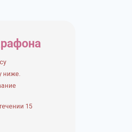
арафона
рсу
 ниже.
вание
течении 15