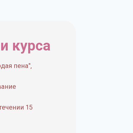
и курса
дая пена",
вание
течении 15