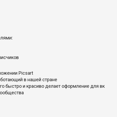
елями:
писчиков
ожении Piсsart
работающий в нашей стране
ого быстро и красиво делает оформление для вк
сообщества